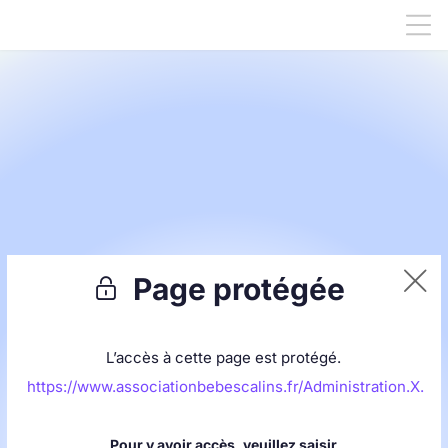
A
ssociation
B
ébés
C
âlins
