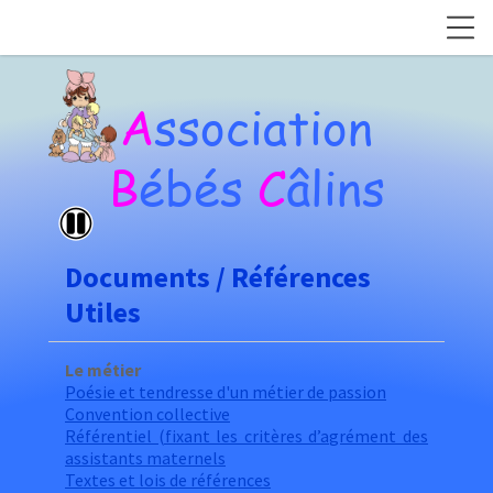
A
ssociation
B
ébés
C
âlins
Documents / Références
Utiles
Le métier
Poésie et tendresse d'un métier de passion
Convention collective
Référentiel (fixant les critères d’agrément des
assistants maternels
Textes et lois de références