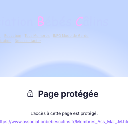
iation
B
ébés
C
âlins
r
Education
Tous Membres
INFO Mode de Garde
tration
Nous contacter